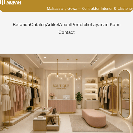
Lewati
Makassar , Gowa – Kontraktor Interior & Eksterior
ke
konten
Beranda
Catalog
Artikel
About
Portofolio
Layanan Kami
Contact