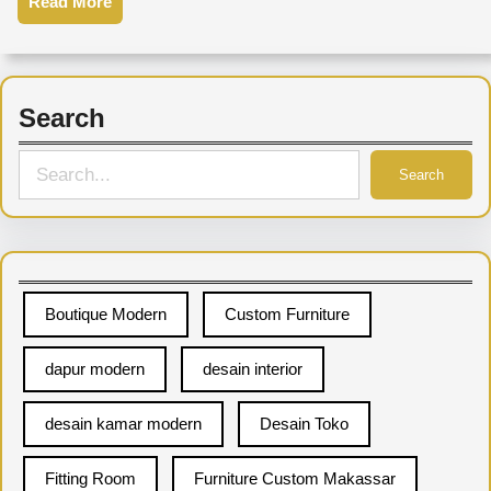
Read More
Search
S
Search
e
a
r
c
Boutique Modern
Custom Furniture
h
dapur modern
desain interior
desain kamar modern
Desain Toko
Fitting Room
Furniture Custom Makassar