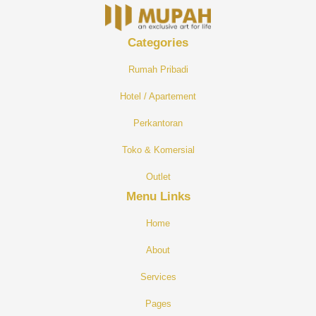
Categories
R
Umah Pribadi
H
Otel / Apartement
Perkantoran
Toko & Komersial
O
Utlet
Menu Links
Home
About
Services
Pages