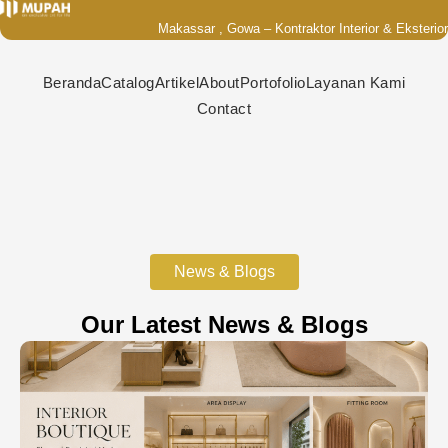
Lewati
Makassar , Gowa – Kontraktor Interior & Eksterior
ke
konten
Beranda
Catalog
Artikel
About
Portofolio
Layanan Kami
Contact
News & Blogs
Our Latest News & Blogs