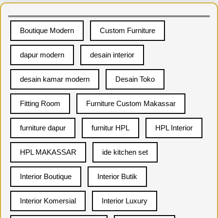
r
c
Boutique Modern
Custom Furniture
h
dapur modern
desain interior
desain kamar modern
Desain Toko
Fitting Room
Furniture Custom Makassar
furniture dapur
furnitur HPL
HPL Interior
HPL MAKASSAR
ide kitchen set
Interior Boutique
Interior Butik
Interior Komersial
Interior Luxury