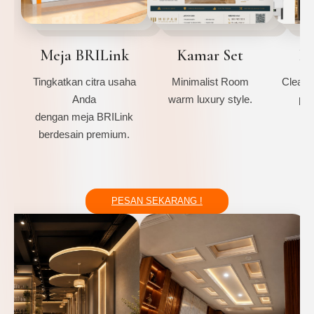
Meja BRILink
Kamar Set
Ki
Tingkatkan citra usaha
Minimalist Room
Clean 
Anda
warm luxury style.
pre
dengan meja BRILink
berdesain premium.
PESAN SEKARANG !